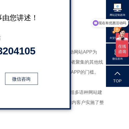
网站定制咨询
事由您讲述！
现在有优惠活动吗
话
外贸营销咨询
3204105
的产品，满足用户新的需求。以移动网站APP为
微信咨询
门槛，通过在APP市场和大量消费者聚集的其他线
降低消费者使用和认知企业移动电商APP的门槛。
微信咨询
TOP
制开发平台、小程序、商城服务，包括多语种网站建
登记，知识产权保护等服务，成功地为众多国内客户实施了整