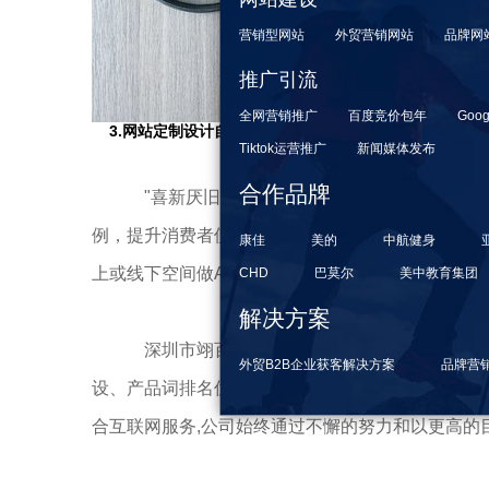
营销型网站
外贸营销网站
品牌网
推广引流
全网营销推广
百度竞价包年
Goog
3.网站定制设计自我效能优化
Tiktok运营推广
新闻媒体发布
合作品牌
"喜新厌旧"是人的共性，只有不断有新意，才
例，提升消费者使用移动电商APP效率和效用，无
康佳
美的
中航健身
上或线下空间做APP曝光，使消费者获得尽可能多
CHD
巴莫尔
美中教育集团
解决方案
深圳市翊百企业服务有限公司(简称“翊百”）
外贸B2B企业获客解决方案
品牌营
设、产品词排名优化、海外搜索引擎广告投放、（goog
合互联网服务,公司始终通过不懈的努力和以更高的