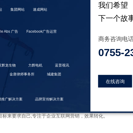
我们希望
站
集团网站
速成网站
下一个故
le Abs 广告
Facebook广告运营
商务咨询电
0755-2
能增加用户的黏性，很多时候说出的创新，其实更多的是推出新
形中即培养了消费者的使用习惯。而为了降低消费者对产品的认知
亚辉龙生物
力辉电机
蓝普视讯
的渠道了解APP相关资讯，并能随时随地进行下载和使用。能够
金唐律师事务所
城建集团
在线咨询
是一家专注互联网服务整合技术服务商，专业从事网络营销、定
销推广解决方案
品牌宣传解决方案
le、bing、yandex、facebook），商标注册，版权
目标来要求自己,专注于企业互联网营销，效果转化。